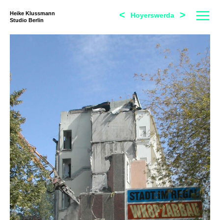
<
>
Heike Klussmann
Hoyerswerda
Studio Berlin