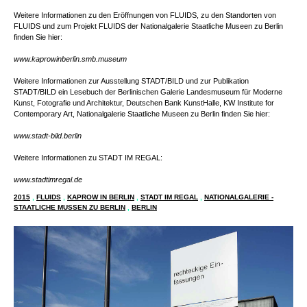
Weitere Informationen zu den Eröffnungen von FLUIDS, zu den Standorten von
FLUIDS und zum Projekt FLUIDS der Nationalgalerie Staatliche Museen zu Berlin
finden Sie hier:
www.kaprowinberlin.smb.museum
Weitere Informationen zur Ausstellung STADT/BILD und zur Publikation
STADT/BILD ein Lesebuch der Berlinischen Galerie Landesmuseum für Moderne
Kunst, Fotografie und Architektur, Deutschen Bank KunstHalle, KW Institute for
Contemporary Art, Nationalgalerie Staatliche Museen zu Berlin finden Sie hier:
www.stadt-bild.berlin
Weitere Informationen zu STADT IM REGAL:
www.stadtimregal.de
2015
,
FLUIDS
,
KAPROW IN BERLIN
,
STADT IM REGAL
,
NATIONALGALERIE -
STAATLICHE MUSSEN ZU BERLIN
,
BERLIN