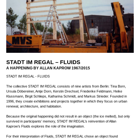
STADT IM REGAL – FLUIDS
A HAPPENING BY ALLAN KAPROW 1967/2015
STADT IM REGAL - FLUIDS
The collective STADT IM REGAL consists of nine artists from Berlin: Tina Born,
Ursula Döbereiner, Antje Dorn, Kerstin Drechsel, Friederike Feldmann, Heike
Klussmann, Birgit Schlieps, Katharina Schmidt, and Markus Strieder. Founded in
1996, they create exhibitions and projects together in which they focus on urban
renewal, architecture, and habitation.
Because the original happening did not result in an object (the ice melted), but only
survived in participants’ memory, STADT IM REGAL’s reinvention of Allan
Kaprow’s Fluids explores the role of the imagination.