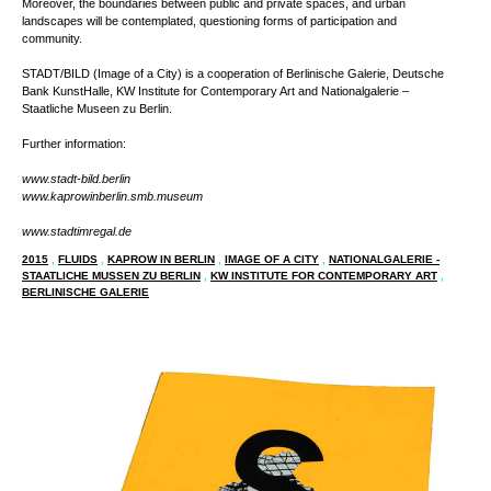
city” as thematic cluster from various perspectives. The institutional structure and
work processes of museums will be examined, urban developments will be
addressed, as well as social, aesthetic, and cultural aspects relating to “the city”.
Moreover, the boundaries between public and private spaces, and urban
landscapes will be contemplated, questioning forms of participation and
community.
STADT/BILD (Image of a City) is a cooperation of Berlinische Galerie, Deutsche
Bank KunstHalle, KW Institute for Contemporary Art and Nationalgalerie –
Staatliche Museen zu Berlin.
Further information:
www.stadt-bild.berlin
www.kaprowinberlin.smb.museum
www.stadtimregal.de
2015
,
FLUIDS
,
KAPROW IN BERLIN
,
IMAGE OF A CITY
,
NATIONALGALERIE -
STAATLICHE MUSSEN ZU BERLIN
,
KW INSTITUTE FOR CONTEMPORARY ART
,
BERLINISCHE GALERIE