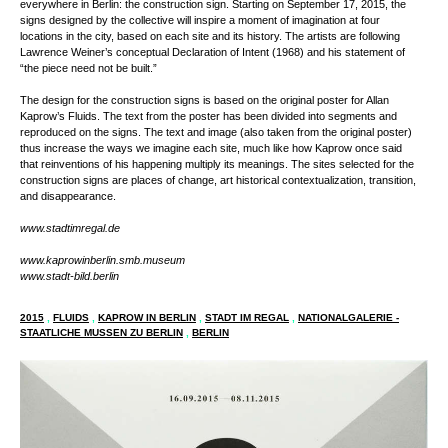
For their interpretation of Fluids, STADT IM REGAL chose an object found
everywhere in Berlin: the construction sign. Starting on September 17, 2015, the
signs designed by the collective will inspire a moment of imagination at four
locations in the city, based on each site and its history. The artists are following
Lawrence Weiner’s conceptual Declaration of Intent (1968) and his statement of
“the piece need not be built.”
The design for the construction signs is based on the original poster for Allan
Kaprow’s Fluids. The text from the poster has been divided into segments and
reproduced on the signs. The text and image (also taken from the original poster)
thus increase the ways we imagine each site, much like how Kaprow once said
that reinventions of his happening multiply its meanings. The sites selected for the
construction signs are places of change, art historical contextualization, transition,
and disappearance.
www.stadtimregal.de
www.kaprowinberlin.smb.museum
www.stadt-bild.berlin
2015
,
FLUIDS
,
KAPROW IN BERLIN
,
STADT IM REGAL
,
NATIONALGALERIE -
STAATLICHE MUSSEN ZU BERLIN
,
BERLIN