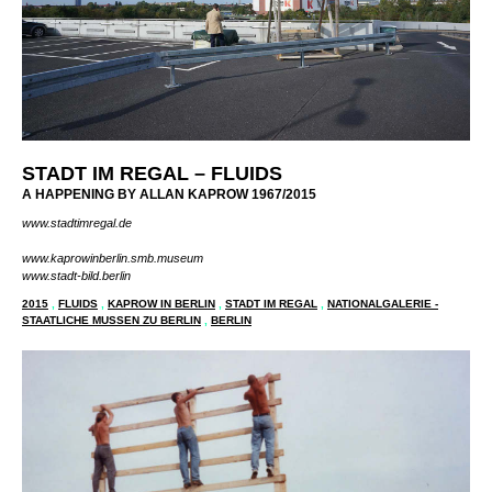
STADT IM REGAL – FLUIDS
A HAPPENING BY ALLAN KAPROW 1967/2015
www.stadtimregal.de
www.kaprowinberlin.smb.museum
www.stadt-bild.berlin
2015
,
FLUIDS
,
KAPROW IN BERLIN
,
STADT IM REGAL
,
NATIONALGALERIE -
STAATLICHE MUSSEN ZU BERLIN
,
BERLIN