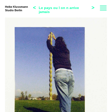
<
>
Heike Klussmann
Le pays ou l on n arrive
Studio Berlin
jamais