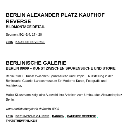
2006
,
KAUFHOF
,
KAUFHOF REVERSE
,
ANTJE WACHS GALLERY
,
BERLIN
BERLIN ALEXANDER PLATZ KAUFHOF
REVERSE
BILDMONTAGE DETAIL
Segment 5/2 -5/4, 17 - 20
2005
,
KAUFHOF REVERSE
BERLINISCHE GALERIE
BERLIN 89/09 – KUNST ZWISCHEN SPURENSUCHE UND UTOPIE
Berlin 89/09 – Kunst zwischen Spurensuche und Utopie – Ausstellung in der
Berlinische Galerie, Landesmuseum für Moderne Kunst, Fotografie und
Architektur.
Heike Klussmann zeigt eine Auswahl Ihre Arbeiten zum Umbau des Alexanderplatz
Berlin.
www.berlinischegalerie.de/berlin-8909
2010
,
BERLINISCHE GALERIE
,
BARREN
,
KAUFHOF REVERSE
,