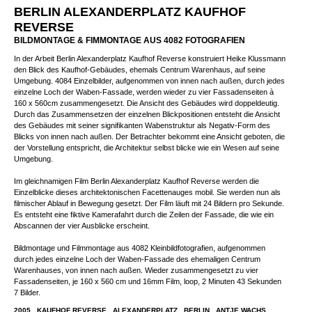
BERLIN ALEXANDERPLATZ KAUFHOF
REVERSE
BILDMONTAGE & FIMMONTAGE AUS 4082 FOTOGRAFIEN
In der Arbeit Berlin Alexanderplatz Kaufhof Reverse konstruiert Heike Klussmann
den Blick des Kaufhof-Gebäudes, ehemals Centrum Warenhaus, auf seine
Umgebung. 4084 Einzelbilder, aufgenommen von innen nach außen, durch jedes
einzelne Loch der Waben-Fassade, werden wieder zu vier Fassadenseiten à
160 x 560cm zusammengesetzt. Die Ansicht des Gebäudes wird doppeldeutig.
Durch das Zusammensetzen der einzelnen Blickpositionen entsteht die Ansicht
des Gebäudes mit seiner signifikanten Wabenstruktur als Negativ-Form des
Blicks von innen nach außen. Der Betrachter bekommt eine Ansicht geboten, die
der Vorstellung entspricht, die Architektur selbst blicke wie ein Wesen auf seine
Umgebung.
Im gleichnamigen Film Berlin Alexanderplatz Kaufhof Reverse werden die
Einzelblicke dieses architektonischen Facettenauges mobil. Sie werden nun als
filmischer Ablauf in Bewegung gesetzt. Der Film läuft mit 24 Bildern pro Sekunde.
Es entsteht eine fiktive Kamerafahrt durch die Zeilen der Fassade, die wie ein
Abscannen der vier Ausblicke erscheint.
Bildmontage und Filmmontage aus 4082 Kleinbildfotografien, aufgenommen
durch jedes einzelne Loch der Waben-Fassade des ehemaligen Centrum
Warenhauses, von innen nach außen. Wieder zusammengesetzt zu vier
Fassadenseiten, je 160 x 560 cm und 16mm Film, loop, 2 Minuten 43 Sekunden
7 Bilder.
2005
,
KAUFHOF REVERSE
,
ALEXANDERPLATZ
,
BERLIN
,
ANTJE WACHS