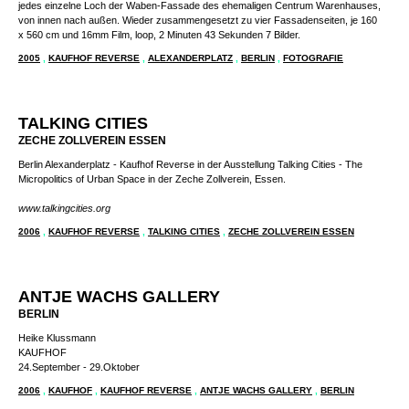
Bildmontage und Filmmontage aus 4082 Kleinbildfotografien, aufgenommen durch
jedes einzelne Loch der Waben-Fassade des ehemaligen Centrum Warenhauses,
von innen nach außen. Wieder zusammengesetzt zu vier Fassadenseiten, je 160
x 560 cm und 16mm Film, loop, 2 Minuten 43 Sekunden 7 Bilder.
2005
,
KAUFHOF REVERSE
,
ALEXANDERPLATZ
,
BERLIN
,
FOTOGRAFIE
TALKING CITIES
ZECHE ZOLLVEREIN ESSEN
Berlin Alexanderplatz - Kaufhof Reverse in der Ausstellung Talking Cities - The
Micropolitics of Urban Space in der Zeche Zollverein, Essen.
www.talkingcities.org
2006
,
KAUFHOF REVERSE
,
TALKING CITIES
,
ZECHE ZOLLVEREIN ESSEN
ANTJE WACHS GALLERY
BERLIN
Heike Klussmann
KAUFHOF
24.September - 29.Oktober