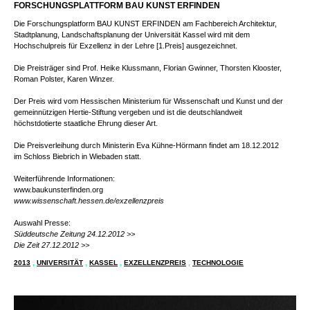
FORSCHUNGSPLATTFORM BAU KUNST ERFINDEN
Die Forschungsplatform BAU KUNST ERFINDEN am Fachbereich Architektur,
Stadtplanung, Landschaftsplanung der Universität Kassel wird mit dem
Hochschulpreis für Exzellenz in der Lehre [1.Preis] ausgezeichnet.
Die Preisträger sind Prof. Heike Klussmann, Florian Gwinner, Thorsten Klooster,
Roman Polster, Karen Winzer.
Der Preis wird vom Hessischen Ministerium für Wissenschaft und Kunst und der
gemeinnützigen Hertie-Stiftung vergeben und ist die deutschlandweit
höchstdotierte staatliche Ehrung dieser Art.
Die Preisverleihung durch Ministerin Eva Kühne-Hörmann findet am 18.12.2012
im Schloss Biebrich in Wiebaden statt.
Weiterführende Informationen:
www.baukunsterfinden.org
www.wissenschaft.hessen.de/exzellenzpreis
Auswahl Presse:
Süddeutsche Zeitung 24.12.2012 >>
Die Zeit 27.12.2012 >>
2013
,
UNIVERSITÄT
,
KASSEL
,
EXZELLENZPREIS
,
TECHNOLOGIE