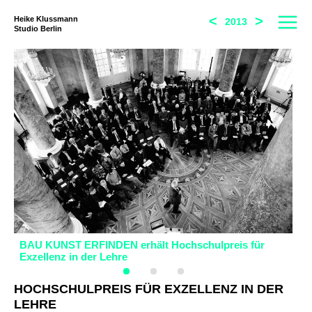
<
>
Heike Klussmann
2013
Studio Berlin
BAU KUNST ERFINDEN erhält Hochschulpreis für
BA
Exzellenz in der Lehre
Ex
HOCHSCHULPREIS FÜR EXZELLENZ IN DER
LEHRE